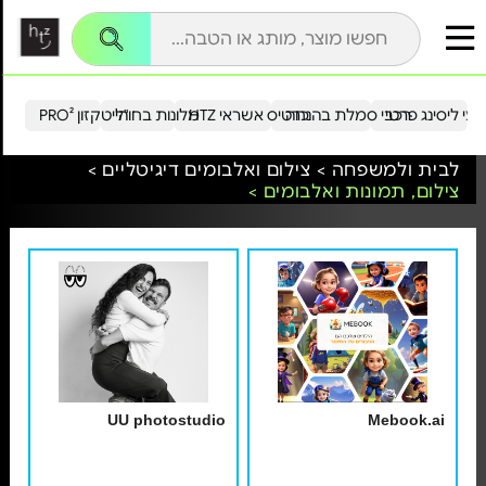
עי ליסינג פרטי
רכבי סמלת בהנחה
כרטיס אשראי HTZ
מלונות בחו"ל
הייטקזון PRO²
לבית ולמשפחה >
צילום ואלבומים דיגיטליים >
צילום, תמונות ואלבומים >
UU photostudio
Mebook.ai