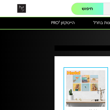
חיפוש
ות בחו"ל
הייטקזון PRO²