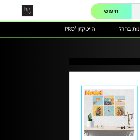
חיפוש
ות בחו"ל
הייטקזון PRO²