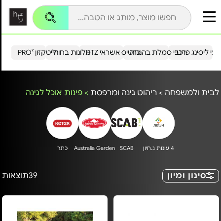
עי ליסינג פרטי
רכבי סמלת בהנחה
כרטיס אשראי HTZ
מלונות בחו"ל
הייטקזון PRO²
לבית ולמשפחה
>
ריהוט גינה ומרפסת
>
פינות אוכל לגינה
4 עונות ג.חיון
SCAB
Australia Garden
כתר
סינון ומיון
39
תוצאות