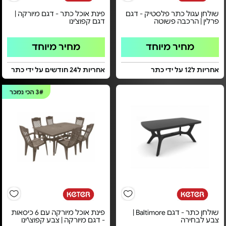
שולחן עגול כתר פלסטיק - דגם
פינת אוכל כתר - דגם מיורקה |
פרלין | הרכבה פשוטה
דגם קפוצ'ינו
מחיר מיוחד
מחיר מיוחד
אחריות ל12 על ידי כתר
אחריות ל24 חודשים על ידי כתר
3#
הכי נמכר
שולחן כתר - דגם Baltimore |
פינת אוכל מיורקה עם 6 כיסאות
צבע לבחירה
- דגם מיורקה | צבע קפוצ\'ינו