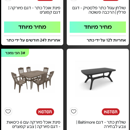
שולחן עגול כתר פלסטיק - דגם
פינת אוכל כתר - דגם מיורקה |
פרלין | הרכבה פשוטה
דגם קפוצ'ינו
מחיר מיוחד
מחיר מיוחד
אחריות ל12 על ידי כתר
אחריות ל24 חודשים על ידי כתר
3#
הכי נמכר
שולחן כתר - דגם Baltimore |
פינת אוכל מיורקה עם 6 כיסאות
צבע לבחירה
- דגם מיורקה | צבע קפוצ\'ינו