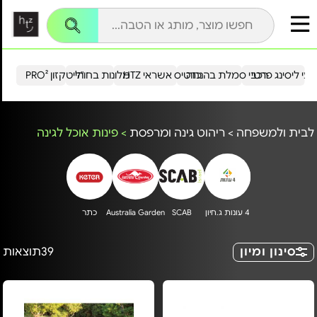
עי ליסינג פרטי
רכבי סמלת בהנחה
כרטיס אשראי HTZ
מלונות בחו"ל
הייטקזון PRO²
לבית ולמשפחה
>
ריהוט גינה ומרפסת
>
פינות אוכל לגינה
4 עונות ג.חיון
SCAB
Australia Garden
כתר
סינון ומיון
39
תוצאות