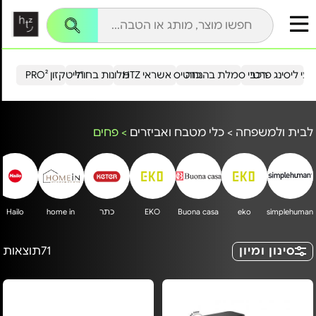
עי ליסינג פרטי
רכבי סמלת בהנחה
כרטיס אשראי HTZ
מלונות בחו"ל
הייטקזון PRO²
לבית ולמשפחה
>
כלי מטבח ואביזרים
>
פחים
simplehuman
eko
Buona casa
EKO
כתר
home in
Hailo
סינון ומיון
71
תוצאות