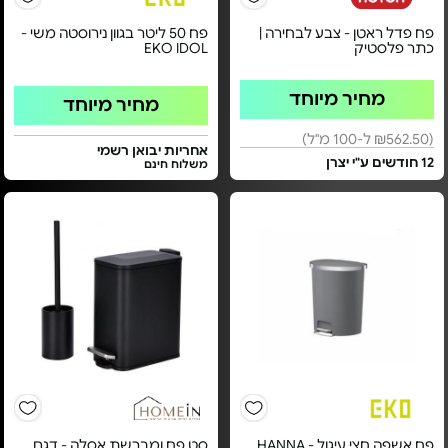
פח פדל ראטן - צבע לבחירה |
פח 50 ליטר בגוון נירוסטה משי -
כתר פלסטיק
EKO IDOL
מחיר מיוחד
מחיר מיוחד
(₪562.50 ל-100 מ"ל)
אחריות יבואן רשמי
12 חודשים ע"י יצרן
משלוח חינם
פח אשפה חצי עיגול - HANNA
סט פח ומברשת אסלה - דגם