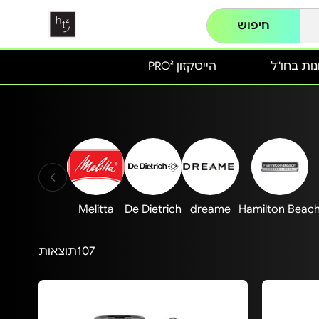
חיפוש
ות בחו"ל
הייטקזון PRO²
EE
POLTI
Melitta
De Dietrich
dreame
Hamilton Beac
107
תוצאות