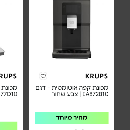
מכונת קפה אוטומטית - דגם
מכונת 
EA872B10 | צבע שחור
EA877D10 | צב
מחיר מיוחד