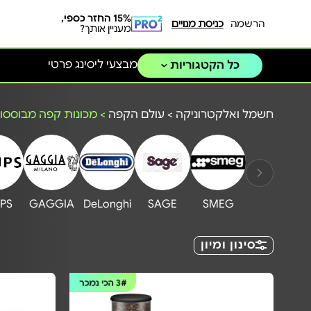
15% החזר כספי,
הרשמה
כניסת מנויים
מעניין אותך?
מבצעי ליסינג פרטי
כל הקטגוריות
חשמל ואלקטרוניקה
>
עולם הקפה
>
מכונות קפה מבוססות
PS
GAGGIA
DeLonghi
SAGE
SMEG
סינון ומיון
3#
הכי נמכר