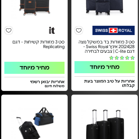
סט 3 מזוודות בד במשקל נוצה
סט 3 מזוודות קשיחות - דגם
28|24|20 אינץ' Swiss Royal -
Replicating
דגם C-lite | צבעים לבחירה
מחיר מיוחד
מחיר מיוחד
אחריות על טיב המוצר בעת
אחריות יבואן רשמי
קבלתו
משלוח חינם