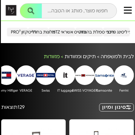
עי ליסינג פרטי
רכבי סמלת בהנחה
כרטיס אשראי HTZ
מלונות בחו"ל
הייטקזון PRO²
לבית ולמשפחה
>
תיקים ומזוודות
>
מזוודות
my Hilfiger
VERAGE
Swiss
IT luggage
SWISS VOYAGER
Samsonite
Ferrini
סינון ומיון
129
תוצאות