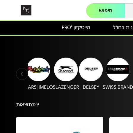
חיפוש
ות בחו"ל
הייטקזון PRO²
GIPRO
MARSHMELO
SLAZENGER
DELSEY
SWISS BRAN
129
תוצאות