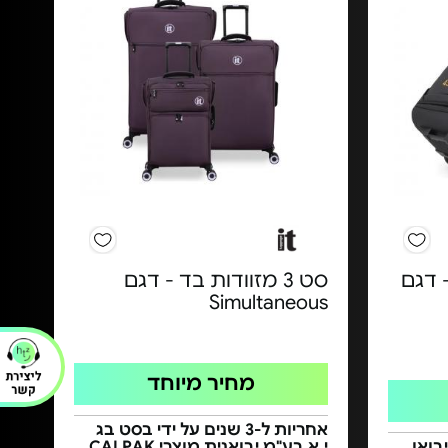
יעות דאפל 21" - דגם
סט 3 מזוודות בד - דגם
Simultaneous
מחיר מיוחד
אחריות ל-3 שנים על ידי בסט בג
 היבואן
י.א בע"מ יבואנית מוצרי CALPAK