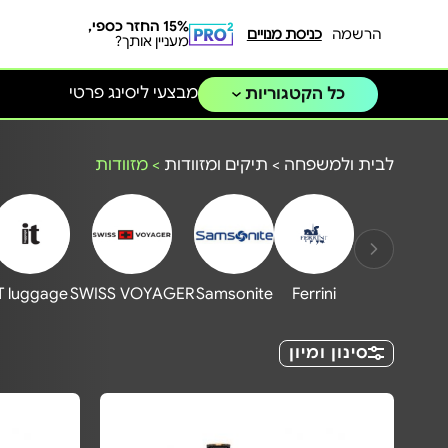
15% החזר כספי,
הרשמה
כניסת מנויים
מעניין אותך?
מבצעי ליסינג פרטי
כל הקטגוריות
לבית ולמשפחה
>
תיקים ומזוודות
>
מזוודות
T luggage
SWISS VOYAGER
Samsonite
Ferrini
סינון ומיון