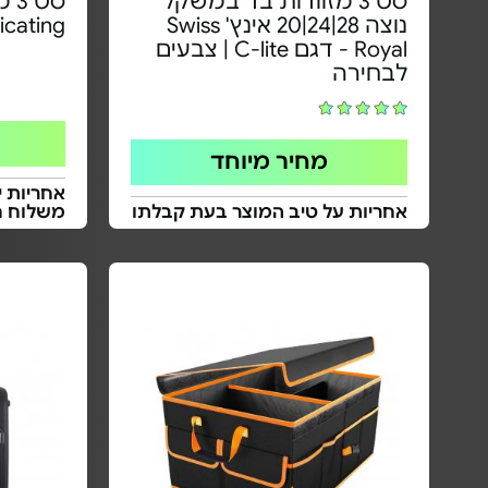
סט 3 מזוודות בד במשקל
סט
נוצה 28|24|20 אינץ' Swiss
icating
Royal - דגם C-lite | צבעים
לבחירה
מחיר מיוחד
אחריות י
אחריות על טיב המוצר בעת קבלתו
משלוח ח