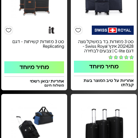
סט 3 מזוודות בד במשקל נוצה
סט 3 מזוודות קשיחות - דגם
28|24|20 אינץ' Swiss Royal -
Replicating
דגם C-lite | צבעים לבחירה
מחיר מיוחד
מחיר מיוחד
אחריות על טיב המוצר בעת
אחריות יבואן רשמי
קבלתו
משלוח חינם