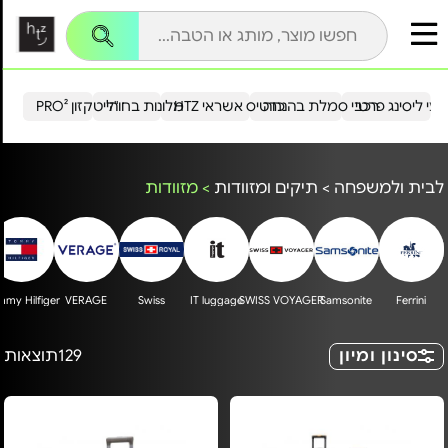
עי ליסינג פרטי
רכבי סמלת בהנחה
כרטיס אשראי HTZ
מלונות בחו"ל
הייטקזון PRO²
לבית ולמשפחה
>
תיקים ומזוודות
>
מזוודות
my Hilfiger
VERAGE
Swiss
IT luggage
SWISS VOYAGER
Samsonite
Ferrini
סינון ומיון
129
תוצאות