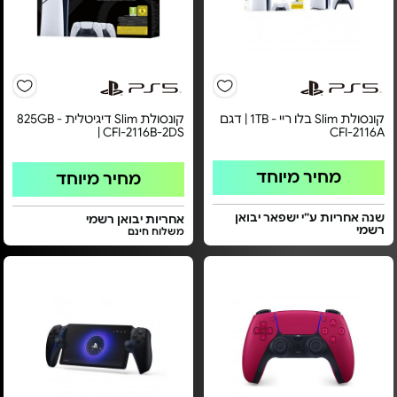
קונסולת Slim בלו ריי - 1TB | דגם
קונסולת Slim דיגיטלית - 825GB
| CFI-2116B-2DS
CFI-2116A
מחיר מיוחד
מחיר מיוחד
שנה אחריות ע”י ישפאר יבואן
אחריות יבואן רשמי
רשמי
משלוח חינם