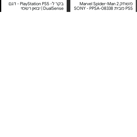
משחק Marvel Spider-Man 2
בקר ל- PlayStation PS5 - דגם
PS5 מבית SONY - PPSA-08338
DualSense | יבואן רשמי
מחיר מיוחד
מחיר מיוחד
שנה אחריות ע”י ישפאר יבואנית
אחריות יבואן רשמי
SONY בישראל
משלוח חינם
אוזניות אלחוטיות - דגם Pulse
עמדת טעינה לבקרי PS5 - דגם
Elite לבן
GPS5-20FC