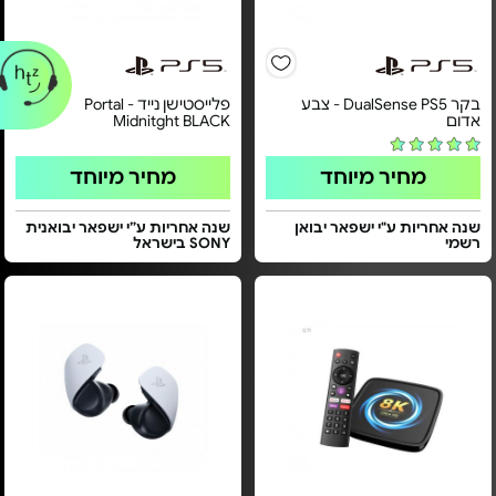
בקר DualSense PS5 - צבע
פלייסטישן נייד - Portal
אדום
Midnitght BLACK
מחיר מיוחד
מחיר מיוחד
שנה אחריות ע"י ישפאר יבואן
שנה אחריות ע”י ישפאר יבואנית
רשמי
SONY בישראל