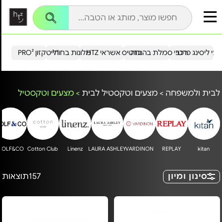
עי ליסינג פרטי
רכבי סמלת בהנחה
כרטיס אשראי HTZ
מלונות בחו"ל
הייטקזון PRO²
לבית ולמשפחה
>
מצעים וטקסטיל לבית
>
מצעים וטקסטיל
GOLF&CO
Cotton Club
Linenz
LAURA ASHLEY
VARDINON
REPLAY
kitan
סינון ומיון
157
תוצאות