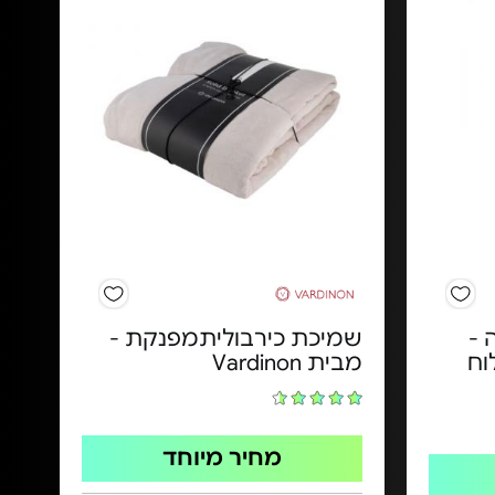
נדיה -
שמיכת כירבוליתמפנקת -
וח
מבית Vardinon
מחיר מיוחד