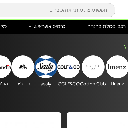
רכבי סמלת בהנחה
כרטיס אשראי HTZ
מלונ
ל
Linenz
Cotton Club
GOLF&CO
sealy
רד צ'ילי
הולנ