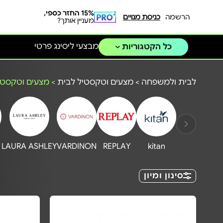
15% החזר כספי,
הרשמה
כניסת מנויים
מעניין אותך?
מבצעי ליסינג פרטי
כל הקטגוריות
לבית ולמשפחה
>
מצעים וטקסטיל לבית
>
מצעים וטקסטי
LAURA ASHLEY
VARDINON
REPLAY
kitan
סינון ומיון