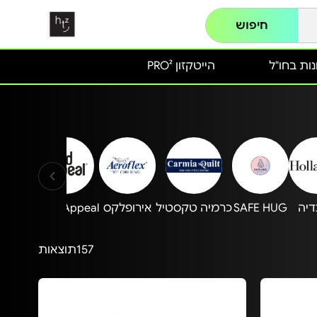
חיפוש
ות בחו"ל
הייטקזון PRO²
דיה
SAFE HUG
כרמיה טקסטיל
אירופלקס
Food Appeal
oflex
157
תוצאות