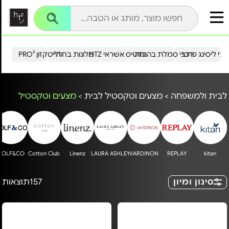
עי ליסינג פרטי
רכבי סמלת בהנחה
כרטיס אשראי HTZ
מלונות בחו"ל
הייטקזון PRO²
לבית ולמשפחה
>
מצעים וטקסטיל לבית
>
מצעים וטקסטיל
GOLF&CO
Cotton Club
Linenz
LAURA ASHLEY
VARDINON
REPLAY
kitan
סינון ומיון
157
תוצאות