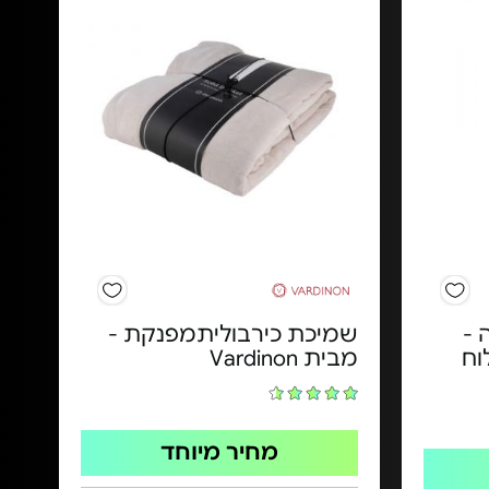
נדיה -
שמיכת כירבוליתמפנקת -
וח
מבית Vardinon
מחיר מיוחד