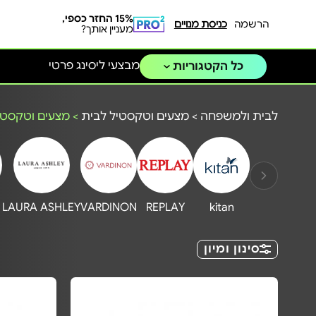
15% החזר כספי,
הרשמה
כניסת מנויים
מעניין אותך?
מבצעי ליסינג פרטי
כל הקטגוריות
לבית ולמשפחה
>
מצעים וטקסטיל לבית
>
מצעים וטקסטי
LAURA ASHLEY
VARDINON
REPLAY
kitan
סינון ומיון