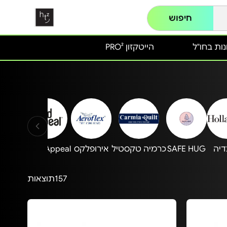
חיפוש
ות בחו"ל
הייטקזון PRO²
דיה
SAFE HUG
כרמיה טקסטיל
אירופלקס
Food Appeal
oflex
157
תוצאות