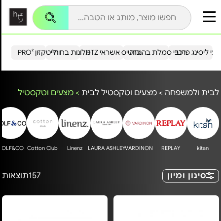
עי ליסינג פרטי
רכבי סמלת בהנחה
כרטיס אשראי HTZ
מלונות בחו"ל
הייטקזון PRO²
לבית ולמשפחה
>
מצעים וטקסטיל לבית
>
מצעים וטקסטיל
GOLF&CO
Cotton Club
Linenz
LAURA ASHLEY
VARDINON
REPLAY
kitan
סינון ומיון
157
תוצאות