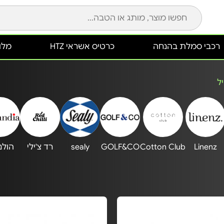
רכבי סמלת בהנחה
כרטיס אשראי HTZ
מלונ
ל
Linenz
Cotton Club
GOLF&CO
sealy
רד צ'ילי
הולנ