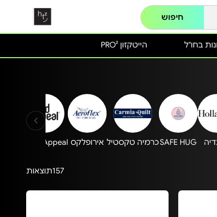
חיפוש
ות בחו"ל
הייטקזון PRO²
דיה
SAFE HUG
כרמיה טקסטיל
אירופלקס
Food Appeal
oflex
157
תוצאות