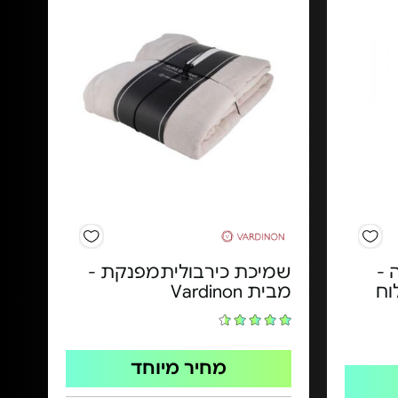
נדיה -
שמיכת כירבוליתמפנקת -
וח
מבית Vardinon
מחיר מיוחד