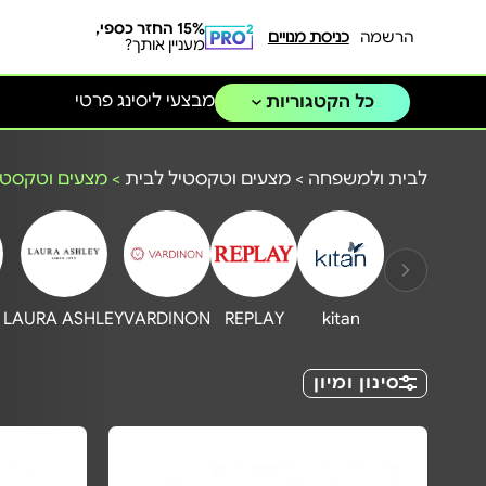
15% החזר כספי,
הרשמה
כניסת מנויים
מעניין אותך?
מבצעי ליסינג פרטי
כל הקטגוריות
לבית ולמשפחה
>
מצעים וטקסטיל לבית
>
מצעים וטקסטי
LAURA ASHLEY
VARDINON
REPLAY
kitan
סינון ומיון