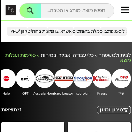
עי ליסינג פרטי
רכבי סמלת בהנחה
כרטיס אשראי HTZ
מלונות בחו"ל
הייטקזון PRO²
לבית ולמשפחה
>
כלי עבודה ואביזרי בטיחות
>
סולמות ועגלות
משא
שזר
Krauss
scorpion
Varo kreator
Australia Home
GPT
Hailo
סינון ומיון
71
תוצאות