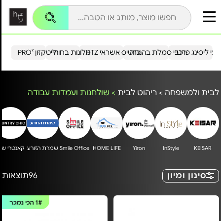
עי ליסינג פרטי
רכבי סמלת בהנחה
כרטיס אשראי HTZ
מלונות בחו"ל
הייטקזון PRO²
לבית ולמשפחה
>
ריהוט לבית
>
שולחנות ועמדות עבודה
KEISAR
InStyle
Yiron
HOME LIFE
Smile Office
שמרת הזורע
קאנטרי שי
סינון ומיון
96
תוצאות
1#
הכי נמכר