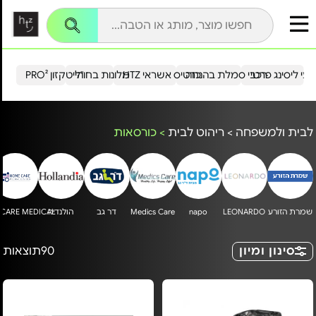
עי ליסינג פרטי
רכבי סמלת בהנחה
כרטיס אשראי HTZ
מלונות בחו"ל
הייטקזון PRO²
לבית ולמשפחה
>
ריהוט לבית
>
כורסאות
שמרת הזורע
LEONARDO
napo
Medics Care
דר גב
הולנדיה
CARE MEDICAL
סינון ומיון
90
תוצאות