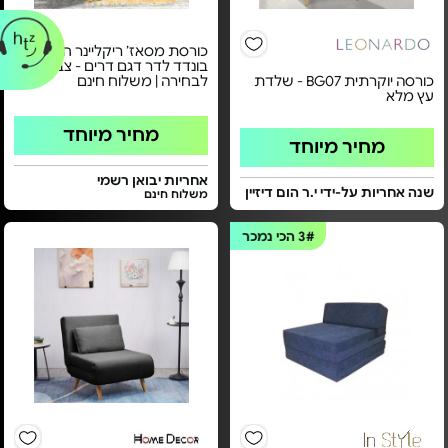
כורסת מסאז’ ריקליינר חשמלי
בונדד לדר דגם דרים - צבעים
כורסה יוקרתית BG07 - שלדת
לבחירה | משלוח חינם
עץ מלא
מחיר מיוחד
מחיר מיוחד
אחריות יבואן רשמי
שנה אחריות על-ידי י.ר הום דיזיין
משלוח חינם
3#
הכי נמכר