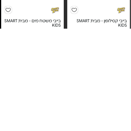
בייבי קסילופון - מבית SMART
בייבי משטח מים - מבית SMART
KIDS
KIDS
מחיר מיוחד
מחיר מיוחד
12 חודשי אחריות ע"י היבואן
12 חודשי אחריות ע"י היבואן
הרשמי – למעט שבר ורטיבות,
הרשמי – למעט שבר ורטיבות,
בהתאם לתנאי האחריות.
בהתאם לתנאי האחריות.