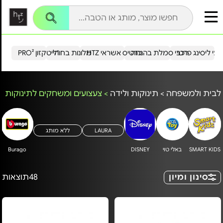
עי ליסינג פרטי
רכבי סמלת בהנחה
כרטיס אשראי HTZ
מלונות בחו"ל
הייטקזון PRO²
לבית ולמשפחה
>
תינוקות ולידה
>
צעצועים ומשחקים לתינוקות
LAURA
ללא מותג
SMART KIDS
באלי טוי
DISNEY
Burago
סינון ומיון
48
תוצאות