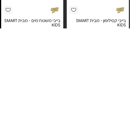
בייבי קסילופון - מבית SMART
בייבי משטח מים - מבית SMART
KIDS
KIDS
מחיר מיוחד
מחיר מיוחד
12 חודשי אחריות ע"י היבואן
12 חודשי אחריות ע"י היבואן
הרשמי – למעט שבר ורטיבות,
הרשמי – למעט שבר ורטיבות,
בהתאם לתנאי האחריות.
בהתאם לתנאי האחריות.