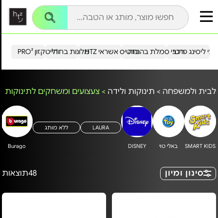
עי ליסינג פרטי
רכבי סמלת בהנחה
כרטיס אשראי HTZ
מלונות בחו"ל
הייטקזון PRO²
לבית ולמשפחה
>
תינוקות ולידה
>
צעצועים ומשחקים לתינוקות
LAURA
ללא מותג
SMART KIDS
באלי טוי
DISNEY
Burago
סינון ומיון
48
תוצאות