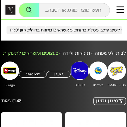
עי ליסינג פרטי
רכבי סמלת בהנחה
כרטיס אשראי HTZ
מלונות בחו"ל
הייטקזון PRO²
לבית ולמשפחה
>
תינוקות ולידה
>
צעצועים ומשחקים לתינוקות
LAURA
ללא מותג
SMART KIDS
באלי טוי
DISNEY
Burago
סינון ומיון
48
תוצאות