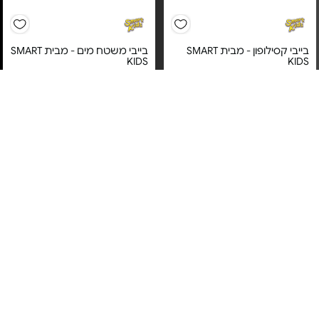
בייבי קסילופון - מבית SMART
בייבי משטח מים - מבית SMART
KIDS
KIDS
מחיר מיוחד
מחיר מיוחד
12 חודשי אחריות ע"י היבואן
12 חודשי אחריות ע"י היבואן
הרשמי – למעט שבר ורטיבות,
הרשמי – למעט שבר ורטיבות,
בהתאם לתנאי האחריות.
בהתאם לתנאי האחריות.