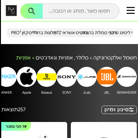
עי ליסינג פרטי
רכבי סמלת בהנחה
כרטיס אשראי HTZ
מלונות בחו"ל
הייטקזון PRO²
חשמל ואלקטרוניקה
>
סלולר, אוזניות וגאדג'טים
>
אוזניות
ANKER
Apple
Baseus
SONY
JLab
JBL
SENNHEISER
סינון ומיון
257
תוצאות
1#
הכי נמכר