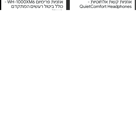
אוזניות קשת אלחוטיות -
אוזניות פרימיום WH-1000XM6 -
QuietComfort Headphones
כולל ביטול רעשים המתקדם
בשוק!
מחיר מיוחד
מחיר מיוחד
אחריות יבואן רשמי
אחריות יבואן רשמי
משלוח חינם
משלוח חינם
4#
הכי נמכר
Apple AirPods 4 - MXP93ZM/A
אוזניות אלחוטיות - Little Bird
Earbuds