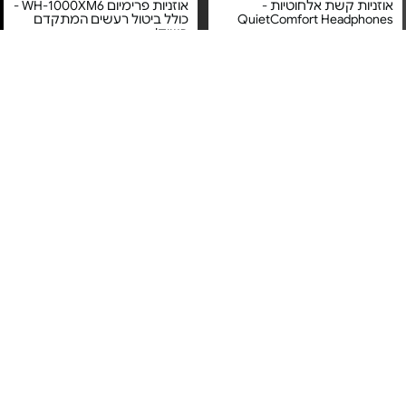
אוזניות קשת אלחוטיות -
אוזניות פרימיום WH-1000XM6 -
QuietComfort Headphones
כולל ביטול רעשים המתקדם
בשוק!
מחיר מיוחד
מחיר מיוחד
אחריות יבואן רשמי
אחריות יבואן רשמי
משלוח חינם
משלוח חינם
4#
הכי נמכר
Apple AirPods 4 - MXP93ZM/A
אוזניות אלחוטיות - Little Bird
Earbuds