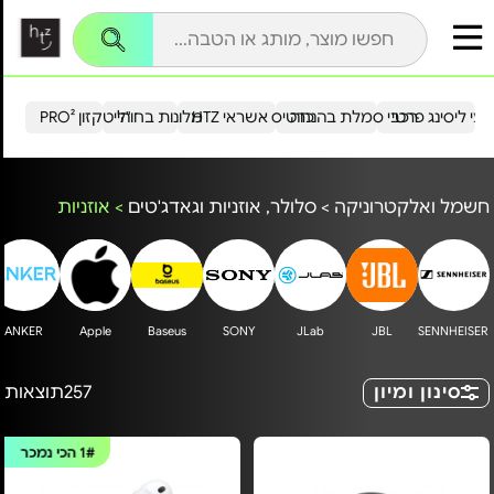
עי ליסינג פרטי
רכבי סמלת בהנחה
כרטיס אשראי HTZ
מלונות בחו"ל
הייטקזון PRO²
חשמל ואלקטרוניקה
>
סלולר, אוזניות וגאדג'טים
>
אוזניות
ANKER
Apple
Baseus
SONY
JLab
JBL
SENNHEISER
סינון ומיון
257
תוצאות
1#
הכי נמכר