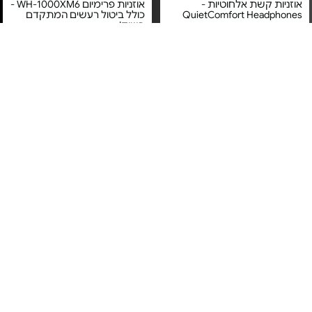
אוזניות קשת אלחוטיות -
אוזניות פרימיום WH-1000XM6 -
QuietComfort Headphones
כולל ביטול רעשים המתקדם
בשוק!
מחיר מיוחד
מחיר מיוחד
אחריות יבואן רשמי
אחריות יבואן רשמי
משלוח חינם
משלוח חינם
4#
הכי נמכר
Apple AirPods 4 - MXP93ZM/A
אוזניות אלחוטיות - Little Bird
Earbuds