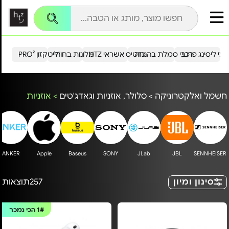
עי ליסינג פרטי
רכבי סמלת בהנחה
כרטיס אשראי HTZ
מלונות בחו"ל
הייטקזון PRO²
חשמל ואלקטרוניקה
>
סלולר, אוזניות וגאדג'טים
>
אוזניות
ANKER
Apple
Baseus
SONY
JLab
JBL
SENNHEISER
סינון ומיון
257
תוצאות
1#
הכי נמכר