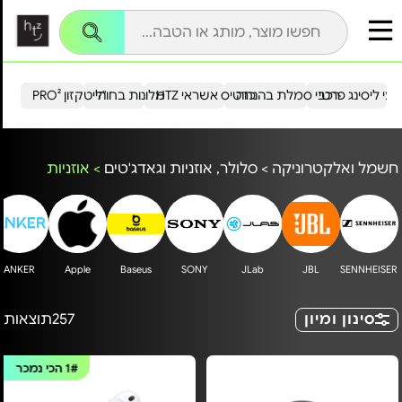
עי ליסינג פרטי
רכבי סמלת בהנחה
כרטיס אשראי HTZ
מלונות בחו"ל
הייטקזון PRO²
חשמל ואלקטרוניקה
>
סלולר, אוזניות וגאדג'טים
>
אוזניות
ANKER
Apple
Baseus
SONY
JLab
JBL
SENNHEISER
סינון ומיון
257
תוצאות
1#
הכי נמכר