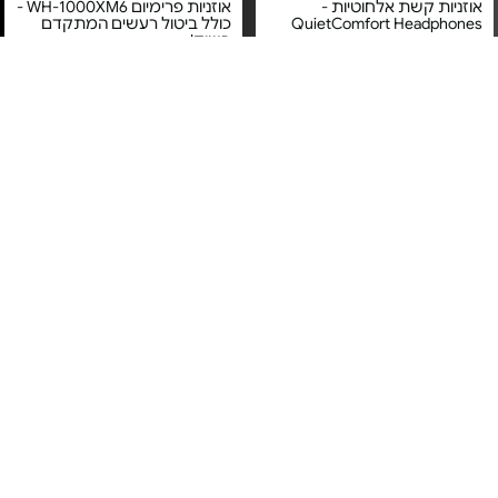
אוזניות קשת אלחוטיות -
אוזניות פרימיום WH-1000XM6 -
QuietComfort Headphones
כולל ביטול רעשים המתקדם
בשוק!
מחיר מיוחד
מחיר מיוחד
אחריות יבואן רשמי
אחריות יבואן רשמי
משלוח חינם
משלוח חינם
4#
הכי נמכר
Apple AirPods 4 - MXP93ZM/A
אוזניות אלחוטיות - Little Bird
Earbuds