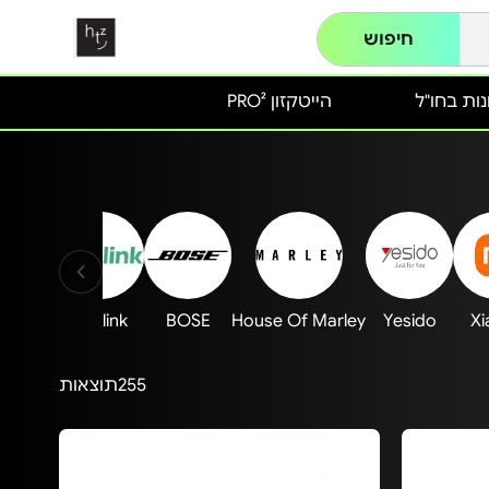
חיפוש
ות בחו"ל
הייטקזון PRO²
EPOS
Yealink
BOSE
House Of Marley
Yesido
Xi
255
תוצאות