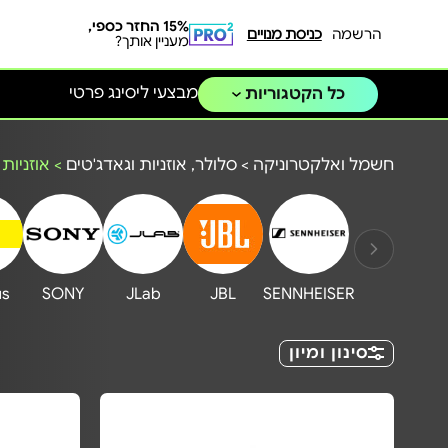
15% החזר כספי,
הרשמה
כניסת מנויים
מעניין אותך?
מבצעי ליסינג פרטי
כל הקטגוריות
חשמל ואלקטרוניקה
>
סלולר, אוזניות וגאדג'טים
>
אוזניות
us
SONY
JLab
JBL
SENNHEISER
סינון ומיון