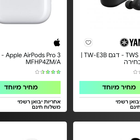
אוזניות TWS - דגם TW-E3B |
ds Pro 3
חירה
MFHP4ZM/A
מחיר מיוחד
מחיר מיוחד
בואן רשמי
אחריות יבואן רשמי
ינם
משלוח חינם