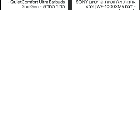
אוזניות אלחוטיות פרימיום SONY
QuietComfort Ultra Earbuds -
- דגם WF-1000XM5 | צבע
הדור החדש - 2nd Gen
לבחירה | אחריות יבואן רשמי
מחיר מיוחד
מחיר מיוחד
אחריות יבואן רשמי
אחריות יבואן רשמי
משלוח חינם
משלוח חינם
אוזניות קשת אלחוטיות - דגם
אוזניות אלחוטיות - AirPods 4
MXP63ZM/A
WH-CH720