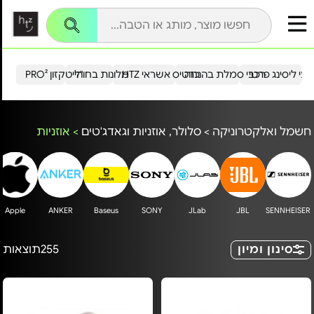
עי ליסינג פרטי
רכבי סמלת בהנחה
כרטיס אשראי HTZ
מלונות בחו"ל
הייטקזון PRO²
חשמל ואלקטרוניקה
>
סלולר, אוזניות וגאדג'טים
>
אוזניות
Apple
ANKER
Baseus
SONY
JLab
JBL
SENNHEISER
סינון ומיון
255
תוצאות