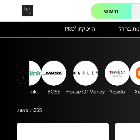
חיפוש
ות בחו"ל
הייטקזון PRO²
EPOS
Yealink
BOSE
House Of Marley
Yesido
Xi
255
תוצאות