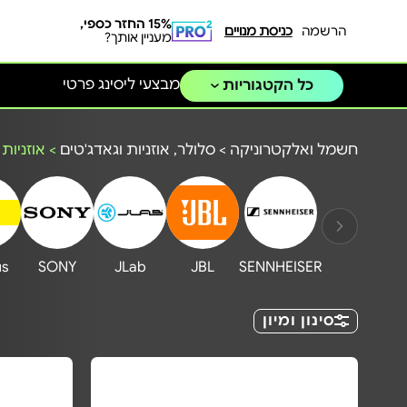
15% החזר כספי,
הרשמה
כניסת מנויים
מעניין אותך?
מבצעי ליסינג פרטי
כל הקטגוריות
חשמל ואלקטרוניקה
>
סלולר, אוזניות וגאדג'טים
>
אוזניות
us
SONY
JLab
JBL
SENNHEISER
סינון ומיון