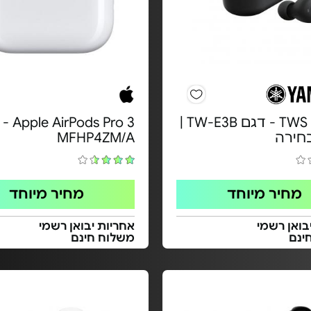
אוזניות TWS - דגם TW-E3B |
ds Pro 3
חירה
MFHP4ZM/A
מחיר מיוחד
מחיר מיוחד
בואן רשמי
אחריות יבואן רשמי
ינם
משלוח חינם