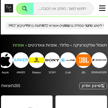
עי ליסינג פרטי
רכבי סמלת בהנחה
כרטיס אשראי HTZ
מלונות בחו"ל
הייטקזון PRO²
חשמל ואלקטרוניקה
>
סלולר, אוזניות וגאדג'טים
>
אוזניות
Apple
ANKER
Baseus
SONY
JLab
JBL
SENNHEISER
סינון ומיון
255
תוצאות