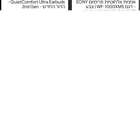
אוזניות אלחוטיות פרימיום SONY
QuietComfort Ultra Earbuds -
- דגם WF-1000XM5 | צבע
הדור החדש - 2nd Gen
לבחירה | אחריות יבואן רשמי
מחיר מיוחד
מחיר מיוחד
אחריות יבואן רשמי
אחריות יבואן רשמי
משלוח חינם
משלוח חינם
אוזניות קשת אלחוטיות - דגם
אוזניות אלחוטיות - AirPods 4
MXP63ZM/A
WH-CH720