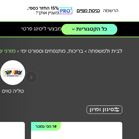
15% החזר כספי,
הרשמה
כניסת מנויים
מעניין אותך?
מבצעי ליסינג פרטי
כל הקטגוריות
לבית ולמשפחה
>
בריכות, מתנפחים וספורט ימי
>
מזרני י
טליה טויס
N
סינון ומיון
1#
הכי נמכר