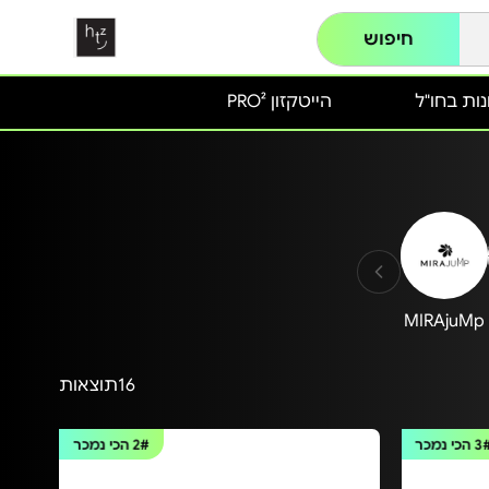
חיפוש
ות בחו"ל
הייטקזון PRO²
MIRAjuMp
16
תוצאות
3
הכי נמכר
2#
הכי נמכר