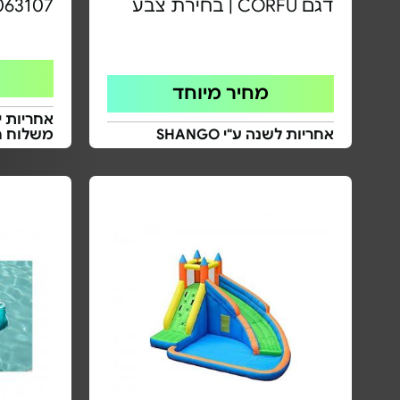
דגם CORFU | בחירת צבע
063107
מחיר מיוחד
אחריות י
אחריות לשנה ע"י SHANGO
משלוח ח