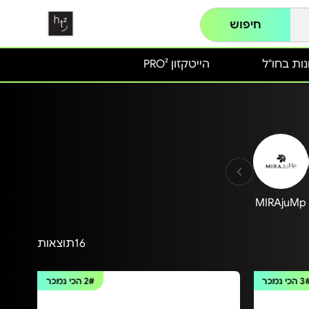
חיפוש
ות בחו"ל
הייטקזון PRO²
MIRAjuMp
16
תוצאות
3
הכי נמכר
2#
הכי נמכר