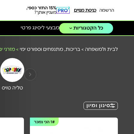
15% החזר כספי,
הרשמה
כניסת מנויים
מעניין אותך?
מבצעי ליסינג פרטי
כל הקטגוריות
לבית ולמשפחה
>
בריכות, מתנפחים וספורט ימי
>
מזרני י
טליה טויס
N
סינון ומיון
1#
הכי נמכר