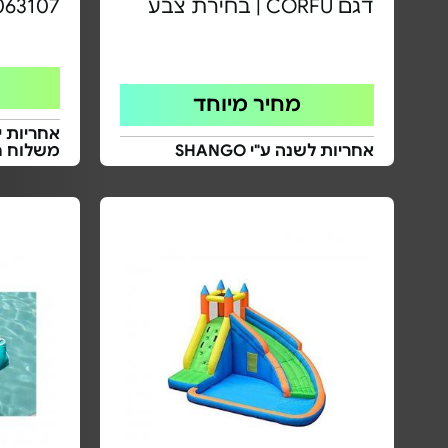
דגם CORFU | בחירת צבע
063107
מחיר מיוחד
אחריות י
אחריות לשנה ע"י SHANGO
משלוח ח