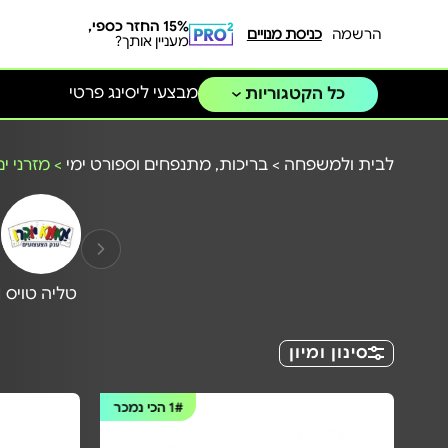
15% החזר כספי,
הרשמה
כניסת מנויים
מעניין אותך?
מבצעי ליסינג פרטי
כל הקטגוריות
לבית ולמשפחה
>
בריכות, מתנפחים וספורט ימי
>
מזרני י
טליה טויס
N
סינון ומיון
1#
הכי נמכר