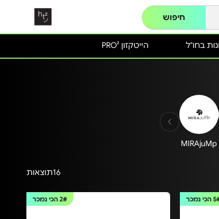
חיפוש
ות בחו"ל
הייטקזון PRO²
MIRAjuMp
16
תוצאות
5
הכי נמכר
2#
הכי נמכר