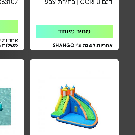
דגם CORFU | בחירת צבע
063107
מחיר מיוחד
אחריות י
אחריות לשנה ע"י SHANGO
משלוח ח