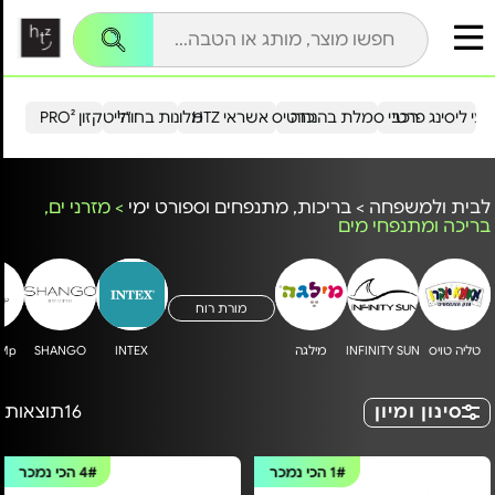
עי ליסינג פרטי
רכבי סמלת בהנחה
כרטיס אשראי HTZ
מלונות בחו"ל
הייטקזון PRO²
לבית ולמשפחה
>
בריכות, מתנפחים וספורט ימי
>
מזרני ים,
בריכה ומתנפחי מים
מורת רוח
טליה טויס
INFINITY SUN
מילגה
INTEX
SHANGO
uMp
סינון ומיון
16
תוצאות
1#
הכי נמכר
4#
הכי נמכר