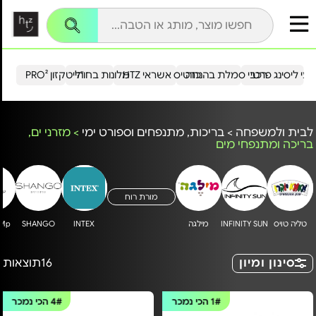
עי ליסינג פרטי
רכבי סמלת בהנחה
כרטיס אשראי HTZ
מלונות בחו"ל
הייטקזון PRO²
לבית ולמשפחה
>
בריכות, מתנפחים וספורט ימי
>
מזרני ים,
בריכה ומתנפחי מים
מורת רוח
טליה טויס
INFINITY SUN
מילגה
INTEX
SHANGO
uMp
סינון ומיון
16
תוצאות
1#
הכי נמכר
4#
הכי נמכר