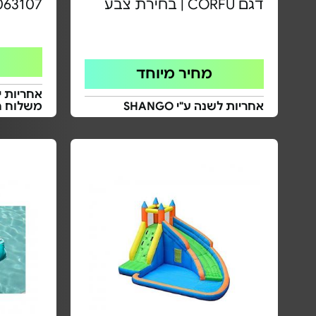
דגם CORFU | בחירת צבע
063107
מחיר מיוחד
אחריות י
אחריות לשנה ע"י SHANGO
משלוח ח