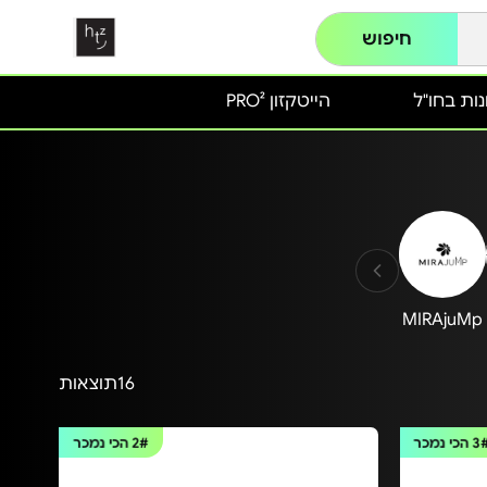
חיפוש
ות בחו"ל
הייטקזון PRO²
MIRAjuMp
16
תוצאות
3
הכי נמכר
2#
הכי נמכר