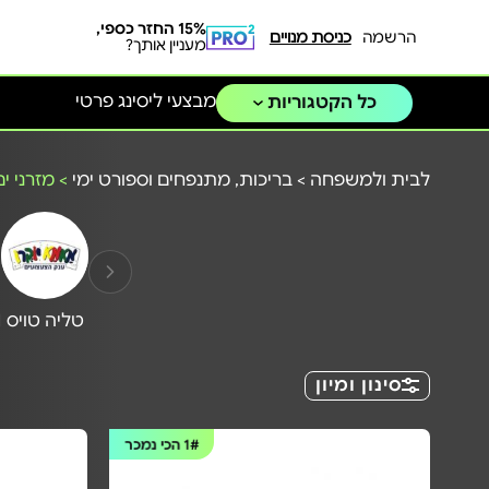
15% החזר כספי,
הרשמה
כניסת מנויים
מעניין אותך?
מבצעי ליסינג פרטי
כל הקטגוריות
לבית ולמשפחה
>
בריכות, מתנפחים וספורט ימי
>
מזרני י
טליה טויס
N
סינון ומיון
1#
הכי נמכר