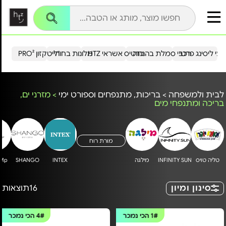
עי ליסינג פרטי
רכבי סמלת בהנחה
כרטיס אשראי HTZ
מלונות בחו"ל
הייטקזון PRO²
לבית ולמשפחה
>
בריכות, מתנפחים וספורט ימי
>
מזרני ים,
בריכה ומתנפחי מים
מורת רוח
טליה טויס
INFINITY SUN
מילגה
INTEX
SHANGO
uMp
סינון ומיון
16
תוצאות
1#
הכי נמכר
4#
הכי נמכר