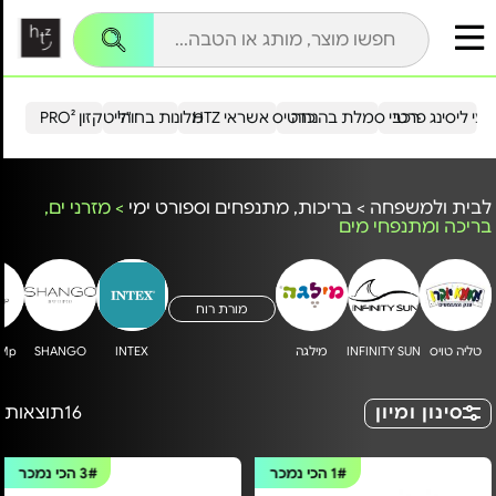
עי ליסינג פרטי
רכבי סמלת בהנחה
כרטיס אשראי HTZ
מלונות בחו"ל
הייטקזון PRO²
לבית ולמשפחה
>
בריכות, מתנפחים וספורט ימי
>
מזרני ים,
בריכה ומתנפחי מים
מורת רוח
טליה טויס
INFINITY SUN
מילגה
INTEX
SHANGO
uMp
סינון ומיון
16
תוצאות
1#
הכי נמכר
3#
הכי נמכר