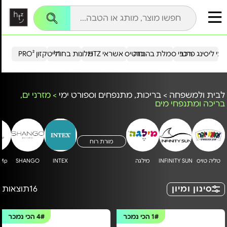
עי ליסינג פרטי
רכבי סמלת בהנחה
כרטיס אשראי HTZ
מלונות בחו"ל
הייטקזון PRO²
לבית ולמשפחה
>
בריכות, מתנפחים וספורט ימי
>
מזרני ים,
בריכה ומתנפחי מים
מורת רוח
טליה טויס
INFINITY SUN
מילגה
INTEX
SHANGO
uMp
סינון ומיון
16
תוצאות
1#
הכי נמכר
4#
הכי נמכר