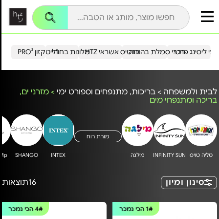
עי ליסינג פרטי
רכבי סמלת בהנחה
כרטיס אשראי HTZ
מלונות בחו"ל
הייטקזון PRO²
לבית ולמשפחה
>
בריכות, מתנפחים וספורט ימי
>
מזרני ים,
בריכה ומתנפחי מים
מורת רוח
טליה טויס
INFINITY SUN
מילגה
INTEX
SHANGO
uMp
סינון ומיון
16
תוצאות
1#
הכי נמכר
4#
הכי נמכר