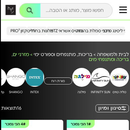
עי ליסינג פרטי
רכבי סמלת בהנחה
כרטיס אשראי HTZ
מלונות בחו"ל
הייטקזון PRO²
לבית ולמשפחה
>
בריכות, מתנפחים וספורט ימי
>
מזרני ים,
בריכה ומתנפחי מים
מורת רוח
טליה טויס
INFINITY SUN
מילגה
INTEX
SHANGO
uMp
סינון ומיון
16
תוצאות
1#
הכי נמכר
4#
הכי נמכר