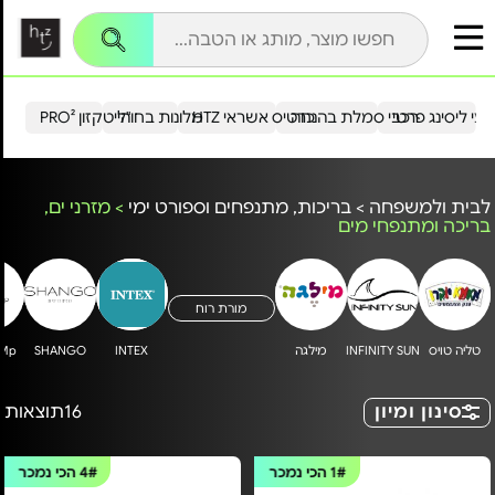
עי ליסינג פרטי
רכבי סמלת בהנחה
כרטיס אשראי HTZ
מלונות בחו"ל
הייטקזון PRO²
לבית ולמשפחה
>
בריכות, מתנפחים וספורט ימי
>
מזרני ים,
בריכה ומתנפחי מים
מורת רוח
טליה טויס
INFINITY SUN
מילגה
INTEX
SHANGO
uMp
סינון ומיון
16
תוצאות
1#
הכי נמכר
4#
הכי נמכר