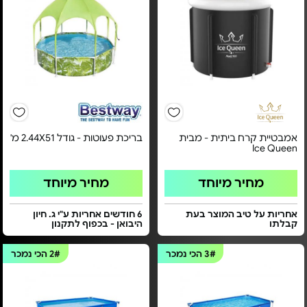
אמבטיית קרח ביתית - מבית
בריכת פעוטות - גודל 2.44X51 מ'
Ice Queen
מחיר מיוחד
מחיר מיוחד
אחריות על טיב המוצר בעת
6 חודשים אחריות ע"י ג. חיון
קבלתו
היבואן - בכפוף לתקנון
3#
הכי נמכר
2#
הכי נמכר