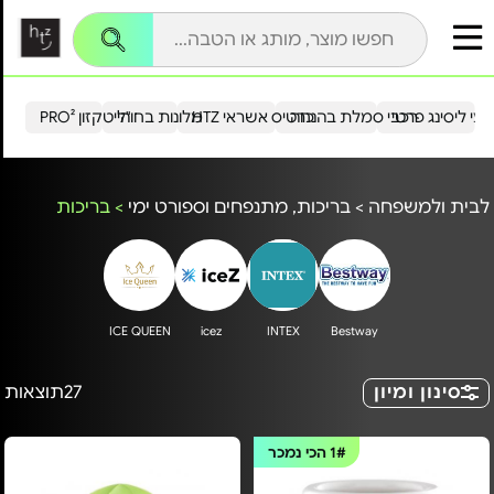
עי ליסינג פרטי
רכבי סמלת בהנחה
כרטיס אשראי HTZ
מלונות בחו"ל
הייטקזון PRO²
לבית ולמשפחה
>
בריכות, מתנפחים וספורט ימי
>
בריכות
ICE QUEEN
icez
INTEX
Bestway
סינון ומיון
27
תוצאות
1#
הכי נמכר