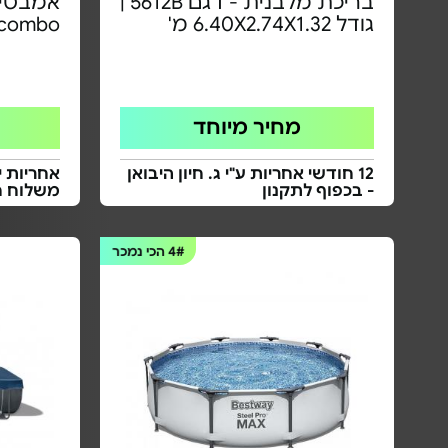
בריכת מלבנית - דגם 5612B |
גודל 6.40X2.74X1.32 מ'
c combo
מחיר מיוחד
12 חודשי אחריות ע"י ג. חיון היבואן
אחריות י
- בכפוף לתקנון
משלוח ח
4#
הכי נמכר