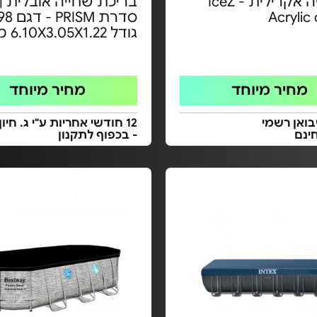
אמבטיה אקרילית - IceZ
בריכת שחייה אובלית |
Acryli
גודל 6.10X3.05X1.22 מ'
מחיר מיוחד
מחיר מיוחד
בואן רשמי
12 חודשי אחריות ע"י ג. חיון
ינם
- בכפוף לתקנון