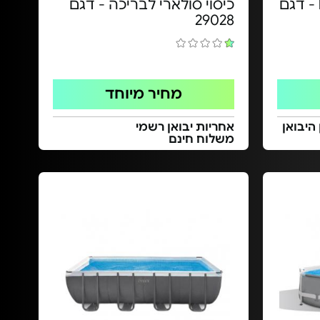
בריכה שחייה bestway - דגם
כיסוי סולארי לבריכה - דגם
29028
מחיר מיוחד
 היבואן
אחריות יבואן רשמי
משלוח חינם