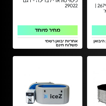
כיסוי סולארי לבריכה - דגם
סדרת PRISM - דגם 26798 |
29022
מחיר מיוחד
 היבואן
אחריות יבואן רשמי
משלוח חינם