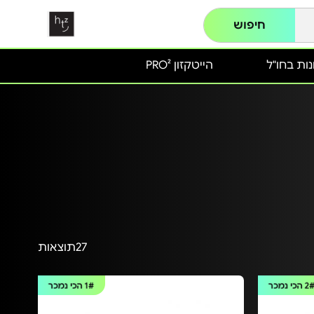
חיפוש
ות בחו"ל
הייטקזון PRO²
27
תוצאות
2
הכי נמכר
1#
הכי נמכר