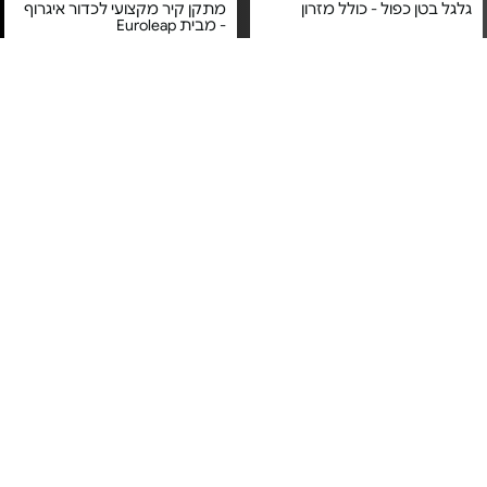
גלגל בטן כפול - כולל מזרון
מתקן קיר מקצועי לכדור איגרוף
- מבית Euroleap
מחיר מיוחד
מחיר מיוחד
אחריות יבואן רשמי
משלוח חינם
משלוח חינם
מדרגת אירובי - מבית Euroleap
זוג כפפות איגרוף - מצופות דמוי
עור