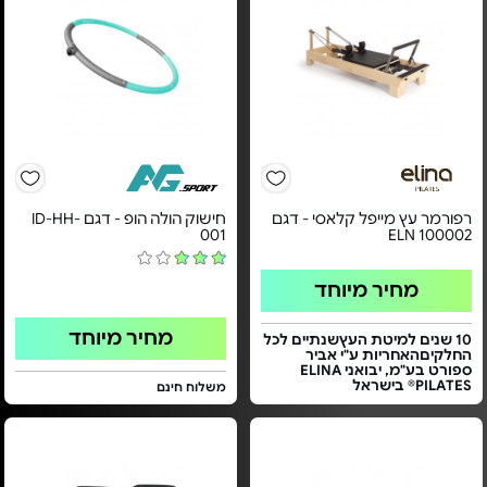
רפורמר עץ מייפל קלאסי - דגם
חישוק הולה הופ - דגם ID-HH-
001
ELN 100002
מחיר מיוחד
מחיר מיוחד
10 שנים למיטת העץשנתיים לכל
החלקיםהאחריות ע"י אביר
ספורט בע"מ, יבואני ELINA
PILATES® בישראל
משלוח חינם