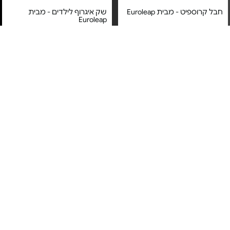
חבל קרוספיט - מבית Euroleap
שק איגרוף לילדים - מבית
Euroleap
מחיר מיוחד
מחיר מיוחד
אחריות יבואן רשמי
אחריות יבואן רשמי
משלוח חינם
משלוח חינם
חצי כדור בוסו - מבית Euroleap
גלגל בטן כפול - כולל מזרון