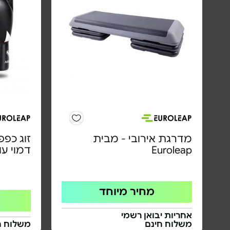
מדרגת אירובי - מבית
זוג כפפ
Euroleap
דמוי עו
מחיר מיוחד
אחריות יבואן רשמי
משלוח חינם
משלוח ח