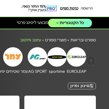
15% החזר כספי,
הרשמה
כניסת מנויים
מעניין אותך?
מבצעי ליסינג פרטי
כל הקטגוריות
ספורט ובריאות
>
מוצרי ספורט
>
עיצוב וחיטוב
EUROLEAP
sportime
AG SPORT
צמר שטיחים יפים
סינון ומיון