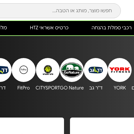
רכבי סמלת בהנחה
כרטיס אשראי HTZ
מלונ
YORK
ד"ר גב
GO Nature
CITYSPORT
FitPro
דר 