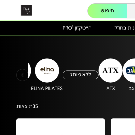
חיפוש
ות בחו"ל
הייטקזון PRO²
ללא מותג
גב
ATX
ELINA PILATES
Carbon
35
תוצאות