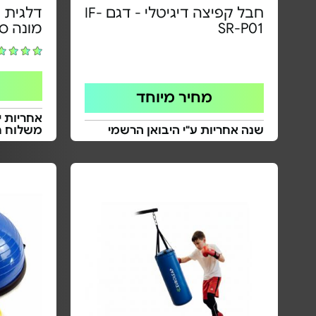
חבל קפיצה דיגיטלי - דגם IF-
דלגית -
SR-P01
מונה ס
מחיר מיוחד
אחריות י
שנה אחריות ע"י היבואן הרשמי
משלוח ח