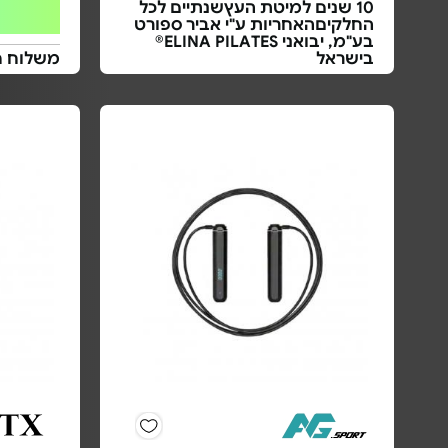
10 שנים למיטת העץשנתיים לכל
החלקיםהאחריות ע"י אביר ספורט
בע"מ, יבואני ELINA PILATES®
בישראל
משלוח ח