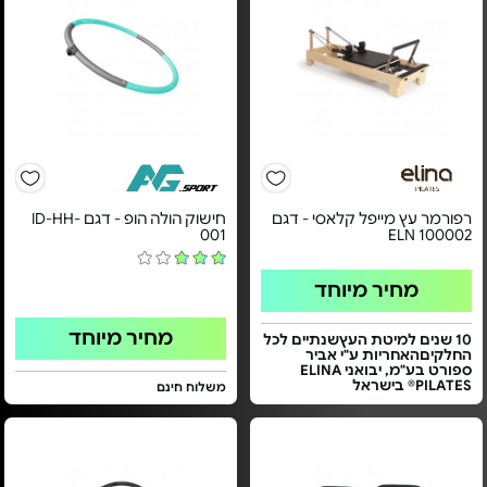
רפורמר עץ מייפל קלאסי - דגם
חישוק הולה הופ - דגם ID-HH-
001
ELN 100002
מחיר מיוחד
מחיר מיוחד
10 שנים למיטת העץשנתיים לכל
החלקיםהאחריות ע"י אביר
ספורט בע"מ, יבואני ELINA
PILATES® בישראל
משלוח חינם