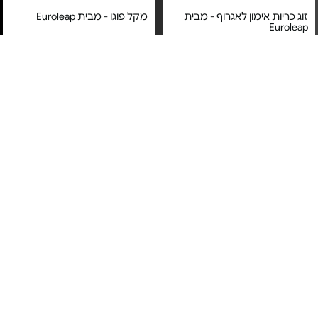
זוג כריות אימון לאגרוף - מבית
מקל פוגו - מבית Euroleap
Euroleap
מחיר מיוחד
מחיר מיוחד
אחריות יבואן רשמי
משלוח חינם
משלוח חינם
חבל קרוספיט - מבית Euroleap
אגס אגרוף - עם אפשרות לשינוי
גובה