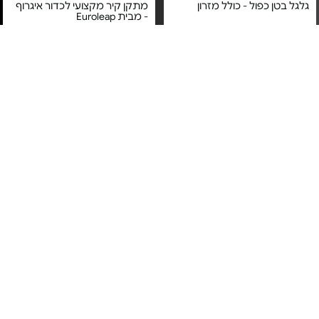
גלגל בטן כפול - כולל מזרון
מתקן קיר מקצועי לכדור איגרוף
- מבית Euroleap
מחיר מיוחד
מחיר מיוחד
אחריות יבואן רשמי
משלוח חינם
משלוח חינם
מדרגת אירובי - מבית Euroleap
זוג כפפות איגרוף - מצופות דמוי
עור