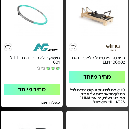
רפורמר עץ מייפל קלאסי - דגם
חישוק הולה הופ - דגם ID-HH-
001
ELN 100002
מחיר מיוחד
מחיר מיוחד
10 שנים למיטת העץשנתיים לכל
החלקיםהאחריות ע"י אביר
ספורט בע"מ, יבואני ELINA
PILATES® בישראל
משלוח חינם